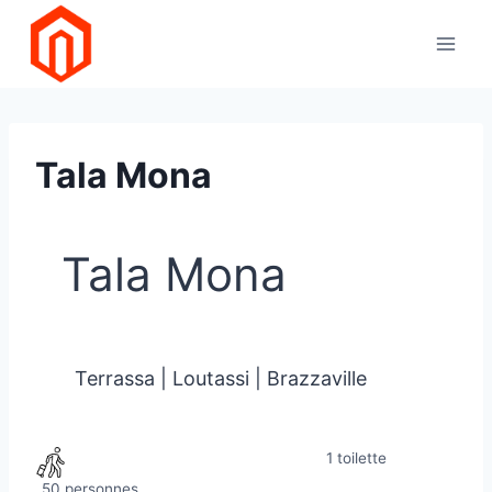
Aller
au
contenu
Tala Mona
Tala Mona
Terrassa | Loutassi | Brazzaville
1 toilette
50 personnes